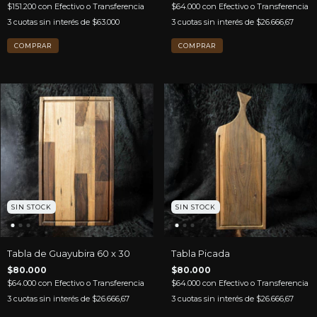
$151.200
con
Efectivo o Transferencia
$64.000
con
Efectivo o Transferencia
3
cuotas sin interés de
$63.000
3
cuotas sin interés de
$26.666,67
COMPRAR
SIN STOCK
SIN STOCK
Tabla de Guayubira 60 x 30
Tabla Picada
$80.000
$80.000
$64.000
con
Efectivo o Transferencia
$64.000
con
Efectivo o Transferencia
3
cuotas sin interés de
$26.666,67
3
cuotas sin interés de
$26.666,67