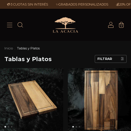
💳3 CUOTAS SIN INTERÉS
✨GRABADOS PERSONALIZADOS
💰20% OFF 
0
Inicio
.
Tablas y Platos
Tablas y Platos
FILTRAR