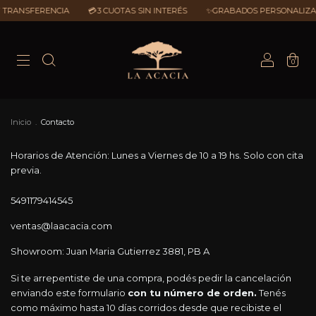
 TRANSFERENCIA
💳3 CUOTAS SIN INTERÉS
✨GRABADOS PERSONALIZA
0
Inicio
.
Contacto
Horarios de Atención: Lunes a Viernes de 10 a 19 hs. Solo con cita
previa.
5491179414545
ventas@laacacia.com
Showroom: Juan Maria Gutierrez 3881, PB A
Si te arrepentiste de una compra, podés pedir la cancelación
enviando este formulario
con tu número de orden.
Tenés
como máximo hasta 10 días corridos desde que recibiste el