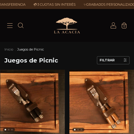
CIA
💳3 CUOTAS SIN INTERÉS
✨GRABADOS PERSONALIZADOS
💰20%
0
Inicio
.
Juegos de Picnic
Juegos de Picnic
FILTRAR