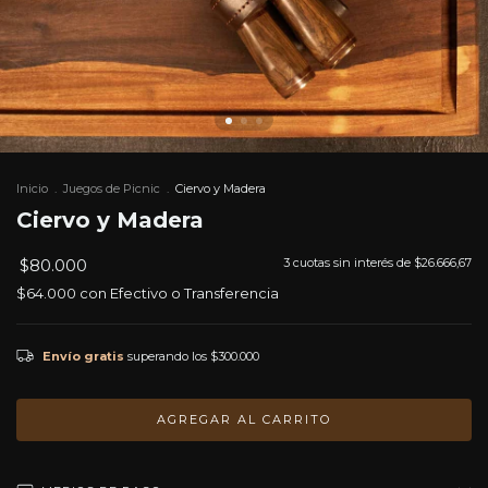
Inicio
.
Juegos de Picnic
.
Ciervo y Madera
Ciervo y Madera
$80.000
3
cuotas sin interés de
$26.666,67
$64.000
con
Efectivo o Transferencia
Envío gratis
superando los
$300.000