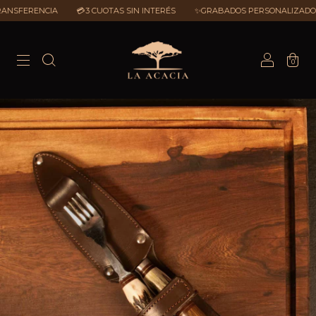
A
💳3 CUOTAS SIN INTERÉS
✨GRABADOS PERSONALIZADOS
💰20% 
0