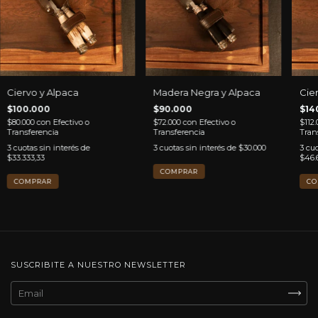
Ciervo y Alpaca
Madera Negra y Alpaca
Cier
$100.000
$90.000
$14
$80.000
con
Efectivo o
$72.000
con
Efectivo o
$112
Transferencia
Transferencia
Tran
3
cuotas sin interés de
3
cuotas sin interés de
$30.000
3
cuo
$33.333,33
$46.
SUSCRIBITE A NUESTRO NEWSLETTER